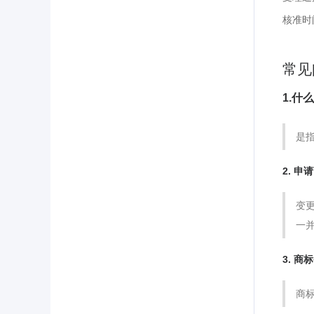
核准时
常见
1.什
是
2. 
变
一
3. 
商